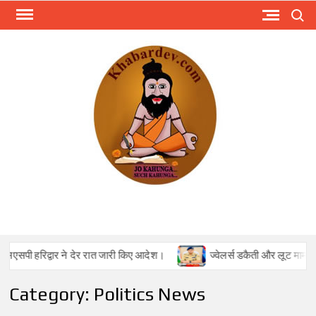
Skip
Search
to
content
KHA
Just
anoth
WordPr
site
ने देर रात जारी किए आदेश।
ज्वेलर्स डकैती और लूट मामले में एसएसपी हरिद्
Category:
Politics News