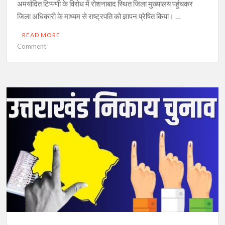
अमर्यादित टिप्पणी के विरोध में रोशनाबाद स्थित जिला मुख्यालय पहुंचकर
जिला अधिकारी के माध्यम से राष्ट्रपति को ज्ञापन प्रेषित किया। …
READ MORE
on
Comment
डा.भीमराव
अंबेडकर
के
प्रति
टिप्पणी
के
विरोध
में
सपा
कार्यकर्ताओं
ने
भेजा
राष्ट्रपति
को
ज्ञापन