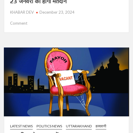
23 जनवरी को होगा मतदान
KHABAR DEV
December 23, 2024
on
Comment
उत्तराखंड
में
निकाय
चुनाव
को
लेकर
अधिसूचना
जारी,
23
जनवरी
को
होगा
मतदान
LATEST NEWS
POLITICS NEWS
UTTARAKHAND
हल्दवानी