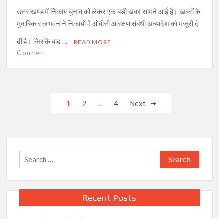
उत्तराखण्ड में निकाय चुनाव को लेकर एक बड़ी खबर सामने आई है। खबरों के
मुताबिक राजभवन ने निकायों में ओबीसी आरक्षण संबंधी अध्यादेश को मंजूरी दे
दी है। जिसके बाद …
READ MORE
on
Comment
ओबीसी
आरक्षण
संबंधी
अध्यादेश
Posts
1
2
…
4
Next
को
navigation
मिली
मंजूरी,
जल्द
जारी
Search
हो
for:
सकती
है
अधिसूचना
Recent Posts