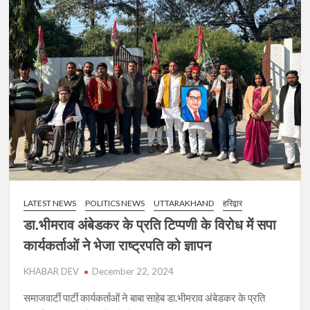
की
तैयारियां
चरम
पर,
इस
सप्ताह
प्रदेश
में
निकाय
चुनाव
की
आचार
संहिता
LATEST NEWS
POLITICS NEWS
UTTARAKHAND
हरिद्वार
हो
सकती
डा.भीमराव अंबेडकर के प्रति टिप्पणी के विरोध में सपा
है
कार्यकर्ताओं ने भेजा राष्ट्रपति को ज्ञापन
लागू
KHABAR DEV
December 22, 2024
समाजवार्टी पार्टी कार्यकर्ताओं ने बाबा साहेब डा.भीमराव अंबेडकर के प्रति