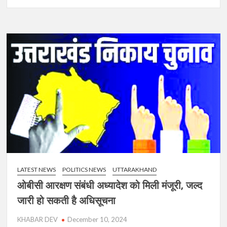
हरिद्वार
से
मेयर
पद
के
लिए
निवर्तमान
भाजपा
पार्षद
मोनिका
सैनी
ने
की
दावेदारी,
नगर
LATEST NEWS
POLITICS NEWS
UTTARAKHAND
विधायक
और
ओबीसी आरक्षण संबंधी अध्यादेश को मिली मंजूरी, जल्द
जिलाध्यक्ष
जारी हो सकती है अधिसूचना
को
सौंपा
KHABAR DEV
December 10, 2024
आवेदन