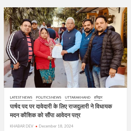
पालिका
से
अध्यक्ष
पद
के
लिए
भाजपा
से
अतुल
वशिष्ठ
की
दावेदारी
LATEST NEWS
POLITICS NEWS
UTTARAKHAND
हरिद्वार
पार्षद पद पर दावेदारी के लिए राजदुलारी ने विधायक
मदन कौशिक को सौंपा आवेदन पत्र
KHABAR DEV
December 18, 2024