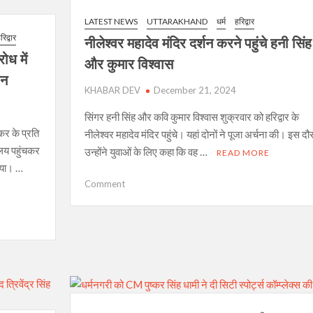
यौन
शोषण
LATEST NEWS
UTTARAKHAND
धर्म
हरिद्वार
के
रिद्वार
नीलेश्वर महादेव मंदिर दर्शन करने पहुंचे हनी सिंह
मामले
ोध में
और कुमार विश्वास
में
पन
पुलिस
KHABAR DEV
December 21, 2024
ने
किया
सिंगर हनी सिंह और कवि कुमार विश्वास शुक्रवार को हरिद्वार के
गिरफ़्तार।
डकर के प्रति
नीलेश्वर महादेव मंदिर पहुंचे। यहां दोनों ने पूजा अर्चना की। इस दौ
ालय पहुंचकर
उन्होंने युवाओं के लिए कहा कि वह …
READ MORE
किया। …
on
Comment
नीलेश्वर
महादेव
मंदिर
दर्शन
करने
पहुंचे
हनी
सिंह