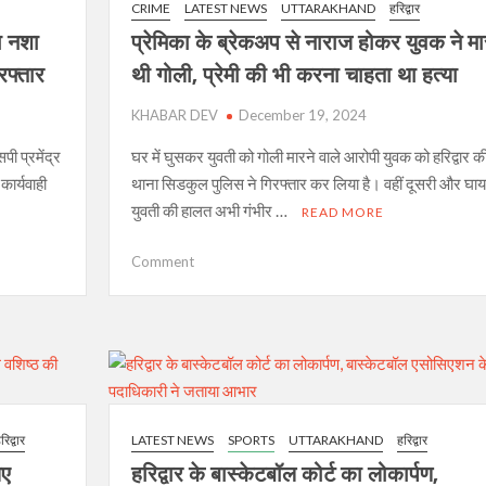
CRIME
LATEST NEWS
UTTARAKHAND
हरिद्वार
स्पोर्ट्स
कॉम्प्लेक्स
या नशा
प्रेमिका के ब्रेकअप से नाराज होकर युवक ने मा
की
रफ्तार
थी गोली, प्रेमी की भी करना चाहता था हत्या
सौगात
KHABAR DEV
December 19, 2024
ी प्रमेंद्र
घर में घुसकर युवती को गोली मारने वाले आरोपी युवक को हरिद्वार क
कार्यवाही
थाना सिडकुल पुलिस ने गिरफ्तार कर लिया है। वहीं दूसरी और घा
युवती की हालत अभी गंभीर …
READ MORE
on
Comment
प्रेमिका
के
ब्रेकअप
से
नाराज
होकर
युवक
रिद्वार
LATEST NEWS
SPORTS
UTTARAKHAND
हरिद्वार
ने
िए
हरिद्वार के बास्केटबॉल कोर्ट का लोकार्पण,
मारी