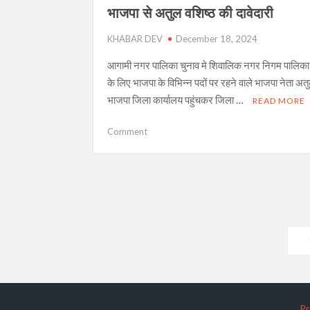
गया
भाजपा से अतुल वशिष्ठ की दावेदारी
नशा
KHABAR DEV
तस्कर,
December 18, 2024
55
आगामी नगर पालिका चुनाव मे शिवालिक नगर निगम पालिका 
लाख
के लिए भाजपा के विभिन्न पदों पर रहने वाले भाजपा नेता अतु
की
भाजपा जिला कार्यालय पहुंचकर जिला …
स्मैक
READ MORE
के
साथ
on
Comment
तीन
शिवालिक
गिरफ्तार
नगर
पालिका
से
अध्यक्ष
पद
Posts
के
लिए
navigation
भाजपा
से
अतुल
Pr