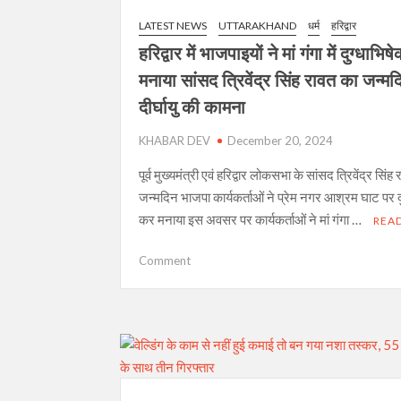
विरोध
LATEST NEWS
UTTARAKHAND
धर्म
हरिद्वार
में
हरिद्वार में भाजपाइयों ने मां गंगा में दुग्धाभि
सपा
कार्यकर्ताओं
मनाया सांसद त्रिवेंद्र सिंह रावत का जन्म
ने
दीर्घायु की कामना
भेजा
राष्ट्रपति
KHABAR DEV
December 20, 2024
को
ज्ञापन
पूर्व मुख्यमंत्री एवं हरिद्वार लोकसभा के सांसद त्रिवेंद्र सिंह
जन्मदिन भाजपा कार्यकर्ताओं ने प्रेम नगर आश्रम घाट पर द
कर मनाया इस अवसर पर कार्यकर्ताओं ने मां गंगा …
REA
on
Comment
हरिद्वार
में
भाजपाइयों
ने
मां
गंगा
में