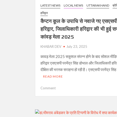
एमएसएमई एग्री हॉर्टी एक्सपो का हुआ शुभारंभ
LATEST NEWS
LOCAL NEWS
UTTARAKHAND
ब्रे
भाजपा नेत्री और उसके बॉयफ्रेंड को रिमांड पर लेक
हरिद्वार
कैप्टन कूल के उपाधि से नवाजे गए एसएसप
कैप्टन कूल के उपाधि से नवाजे गए एसएसपी हरिद्वार
हरिद्वार, जिलाधिकारी हरिद्वार की भी हुई 
अफसरों ने कसी कमर, डीएम एसएसपी ने किया निरिक्षण,
कांवड़ मेला 2025
उत्तरकाशी में पहाड़ गिरा,यात्रियों के दबने की सू
KHABAR DEV
July 23, 2025
चेयरमैन के खिलाफ ज्ञापन देने जा रहें सभासद को पु
कावड़ मेला 2025 सकुशल संपन्न होने के बाद सोशल मीडि
हरिद्वार में पत्नी की हत्या कर पति ने खुद को भी मौत
हरिद्वार एसएसपी परमेंद्र सिंह डोभाल और जिलाधिकारी हरिद्
दीक्षित की भरस्क सराहना हो रही है। एसएसपी परमेंद्र सिं
READ MORE
on
Comment
कैप्टन
कूल
के
उपाधि
से