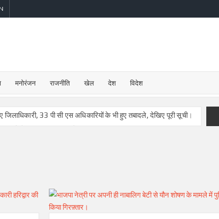
N
V
ा
मनोरंजन
राजनीति
खेल
देश
विदेश
नए जिलाधिकारी, 33 पी सी एस अधिकारियों के भी हुए तबादले, देखिए पूरी सूची।
द्वार ने देर रात जारी किए आदेश।
का बड़ा एक्शन तीन दरोगा लाइन हाजिर, पढ़े पूरी खबर।
 मंगलोर में नए इंचार्ज।
्र सिंह होंगे डीएम हरिद्वार।
सदस्यता।
जूना अखाड़े के साधु पर जान लेवा हमला, संतो में रोष।
 करोड़ 19 लाख 48 हजार शिवभक्त गंगाजल लेकर रवाना