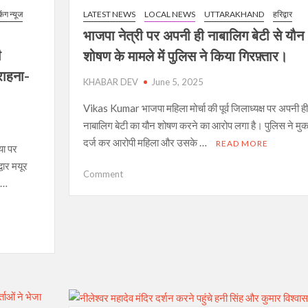
सरेआम की फायरिंग, वीडियो होगई वायरल।
किंग न्यूज
LATEST NEWS
LOCAL NEWS
UTTARAKHAND
हरिद्वार
र आगरा पहुंची पुलिस, सियासी गलियारों में हलचल।
भाजपा नेत्री पर अपनी ही नाबालिग बेटी से यौन
ी
शोषण के मामले में पुलिस ने किया गिरफ़्तार।
, जिलाधिकारी हरिद्वार की भी हुई सराहना-कांवड़ मेला 2025
सराहना-
 मुख्यमंत्री का आदेश, सुरक्षित हो कांवड़ यात्रा
KHABAR DEV
June 5, 2025
चना, एसडीआरएफ और पुलिस मौके पर
Vikas Kumar भाजपा महिला मोर्चा की पूर्व जिलाध्यक्ष पर अपनी ही
नाबालिग बेटी का यौन शोषण करने का आरोप लगा है। पुलिस ने मु
लिस ने रोका, पढ़िए पूरी खबर।
दर्ज कर आरोपी महिला और उसके …
READ MORE
या पर
 के घाट उतारा।
वार मयूर
on
Comment
ह …
भाजपा
नेत्री
पर
अपनी
ही
नाबालिग
बेटी
से