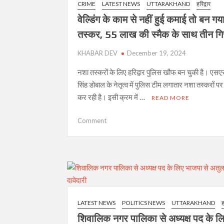
CRIME
LATEST NEWS
UTTARAKHAND
हरिद्वार
दुग्धाभिषेक
वेल्डिंग के काम से नहीं हुई कमाई तो बन ग
कर
मनाया
तस्कर, 55 लाख की स्मैक के साथ तीन गि
सांसद
KHABAR DEV
त्रिवेंद्र
December 19, 2024
सिंह
नशा तस्करों के लिए हरिद्वार पुलिस खौफ बन चुकी है। एसएसप
रावत
सिंह डोबाल के नेतृत्व में पुलिस टीम लगातार नशा तस्करों पर 
का
कर रही है। इसी क्रम में …
जन्मदिन,
READ MORE
की
दीर्घायु
on
Comment
की
वेल्डिंग
कामना
के
काम
से
नहीं
हुई
कमाई
LATEST NEWS
POLITICS NEWS
UTTARAKHAND
ह
तो
शिवालिक नगर पालिका से अध्यक्ष पद के ल
बन