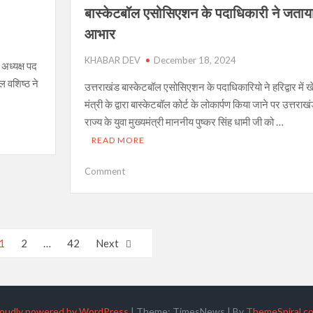
थी
बास्केटबॉल एसोसिएशन के पदाधिकारी ने जताय
गोली,
आभार
प्रेमी
की
KHABAR DEV
December 18, 2024
अध्यक्ष पद
भी
ल वशिष्ठ ने
करना
उत्तराखंड बास्केटबॉल एसोसिएशन के पदाधिकारियो ने हरिद्वार में 
चाहता
मंत्री के द्वारा बास्केटबॉल कोर्ट के लोकार्पण किया जाने पर उत्तराख
था
राज्य के युवा मुख्यमंत्री माननीय पुष्कर सिंह धामी जी को …
हत्या
READ MORE
on
Comment
हरिद्वार
के
बास्केटबॉल
कोर्ट
1
2
…
42
Next
का
लोकार्पण,
बास्केटबॉल
एसोसिएशन
के
oudly powered by WordPress
|
Theme: TimesNews
|
By
ThemeSpiral.c