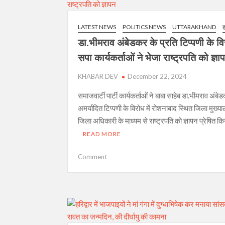
नवाजे
गए
LATEST NEWS
POLITICS NEWS
UTTARAKHAND
ह
एसएसपी
डा.भीमराव अंबेडकर के प्रति टिप्पणी के विर
हरिद्वार,
जिलाधिकारी
सपा कार्यकर्ताओं ने भेजा राष्ट्रपति को ज्ञा
हरिद्वार
KHABAR DEV
की
December 22, 2024
भी
समाजवार्टी पार्टी कार्यकर्ताओं ने बाबा साहेब डा.भीमराव अंबे
हुई
अमर्यादित टिप्पणी के विरोध में रोशनाबाद स्थित जिला मुख्य
सराहना-
जिला अधिकारी के माध्यम से राष्ट्रपति को ज्ञापन प्रेषित 
कांवड़
मेला
READ MORE
2025
on
Comment
डा.भीमराव
अंबेडकर
के
प्रति
टिप्पणी
के