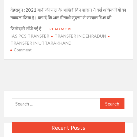
की
देहरादून :2021 यानी की साल के आखिरी दिन शासन ने कई अधिकारियों का
जिम्मेदारी
तबादला किया है। बता दें कि आर मीनाक्षी सुंदरम से संस्कृत शिक्षा की
जिम्मेदारी सौंपी गई है …
READ MORE
IAS PCS TRANSFER
TRANSFER IN DEHRADUN
TRANSFER IN UTTARAKHAND
on
Comment
साल
के
आखिरी
दिन
उत्तराखंड
में
कई
Search
IAS-
for:
PCS
अधिकारियों
के
Recent Posts
तबादले,