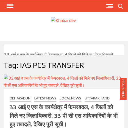
Skip
Search
to
content
KHA
Just
anoth
WordPr
site
33 आई ए एस के कार्यक्षेत्र में फेयरबदल, 4 जिलों को मिले नए जिलाधिकारी,
33 पी सी एस अधिकारियों के भी हुए तबादले, देखिए पूरी सूची।
Tag:
IAS PCS TRANSFER
12 चौकी प्रभारी समेत 19 दारोगाओ के तबादले, एसएसपी हरिद्वार ने देर रात
जारी किए आदेश।
FEATURED
ज्वेलर्स डकैती और लूट मामले में एसएसपी हरिद्वार का बड़ा एक्शन तीन दरोगा
DEHARADUN
LATEST NEWS
LOCAL NEWS
UTTARAKHAND
लाइन हाजिर, पढ़े पूरी खबर।
33 आई ए एस के कार्यक्षेत्र में फेयरबदल, 4 जिलों को
मिले नए जिलाधिकारी, 33 पी सी एस अधिकारियों के भी
हरिद्वार एसएसपी ने किये तबादले, रानीपुर, कनखल ओर मंगलोर में नए इंचार्ज।
हुए तबादले, देखिए पूरी सूची।