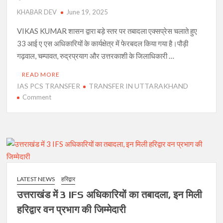
सरकार ने दो दर्जन अधिकारीयों के किये तबादले,कामेन्द्र सिंह होंगे डीएम
KHABAR DEV
June 19, 2025
हरिद्वार।
भाजपा के वरिष्ठ नेताओं ने युवा पुरोहित को दिलवाई सदस्यता।
VIKAS KUMAR शासन द्वारा बड़े स्तर पर तबादला एक्सप्रेस चलाते हुए
33 आई ए एस अधिकारियों के कार्यक्षेत्र में फेरबदल किया गया है।पौड़ी
जूना अखाड़े के साधु पर जान लेवा हमला, संतो में रोष।
गढ़वाल, चम्पावत, रुद्रप्रयाग और उत्तरकाशी के जिलाधिकारी …
रिपोर्ट खबर देव कांवड़ मेले में उमड़ा आस्था का सैलाब, 3 करोड़ 19 लाख 48
हजार शिवभक्त गंगाजल लेकर रवाना
READ MORE
एमएसएमई एग्री हॉर्टी एक्सपो का हुआ शुभारंभ
IAS PCS TRANSFER
TRANSFER IN UTTARAKHAND
on
Comment
सरेआम की फायरिंग, वीडियो होगई वायरल।
33
आई
भाजपा नेत्री और उसके बॉयफ्रेंड को रिमांड पर लेकर आगरा पहुंची पुलिस,
ए
सियासी गलियारों में हलचल।
एस
के
कार्यक्षेत्र
कैप्टन कूल के उपाधि से नवाजे गए एसएसपी हरिद्वार, जिलाधिकारी हरिद्वार की भी
हुई सराहना-कांवड़ मेला 2025
में
LATEST NEWS
हरिद्वार
फेयरबदल,
उत्तराखंड में 3 IFS अधिकारियों का तबादला, इन मिली
4
अफसरों ने कसी कमर, डीएम एसएसपी ने किया निरिक्षण, मुख्यमंत्री का आदेश,
सुरक्षित हो कांवड़ यात्रा
जिलों
हरिद्वार वन प्रभाग की जिम्मेदारी
को