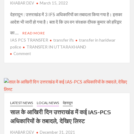
KHABAR DEV
मिले
March 15, 2022
उत्तरकाशी में पहाड़ गिरा,यात्रियों के दबने की सूचना, एसडीआरएफ और पुलिस
नए
मौके पर
देहरादून : उत्तराखंड में 3 IFS अधिकारियों का तबादला किया गया है। इसका
जिलाधिकारी,
आदेश भी जारी हो गया है। बता दें कि उप वन संरक्षक दीपक कुमार को हरिद्वार
33
चेयरमैन के खिलाफ ज्ञापन देने जा रहें सभासद को पुलिस ने रोका, पढ़िए पूरी
पी
खबर।
का …
READ MORE
सी
IAS PCS TRANSFER
transfer ifs
transfer in haridwar
हरिद्वार में पत्नी की हत्या कर पति ने खुद को भी मौत के घाट उतारा।
एस
police
TRANSFER IN UTTARAKHAND
अधिकारियों
on
Comment
के
उत्तराखंड
भी
में
हुए
3
तबादले,
IFS
देखिए
अधिकारियों
पूरी
का
सूची।
तबादला,
LATEST NEWS
LOCAL NEWS
देहरादून
इन
साल के आखिरी दिन उत्तराखंड में कई IAS-PCS
मिली
हरिद्वार
अधिकारियों के तबादले, देखिए लिस्ट
वन
KHABAR DEV
प्रभाग
December 31, 2021