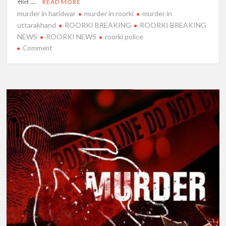
साल …
READ MORE
murder in haridwar
murder in roorki
murder in
uttarakhand
ROORKI BREAKING
ROORKI BREAKING
NEWS
ROORKI NEWS
roorki police
on
Comment
हरिद्वार
से
बड़ी
खबर
:
युवक
को
पीट-
पीटकर
उतारा
मौत
के
घाट,
जमकर
हंगामा,
भारी