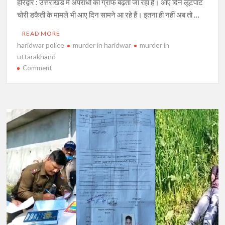
हरिद्वार : उत्तराखंड में अपराधों का ग्राफ बढ़ता जा रहा है। आए दिन लूटपाट
चोरी डकैती के मामले भी आए दिन सामने आ रहे हैं। इतना ही नहीं अब तो …
READ MORE
haridwar police
murder in haridwar
murder in
uttarakhand
on
Comment
हरिद्वार
में
हत्या
से
सनसनी,
मामूली
से
विवाद
में
युवक
को
चाकू
से
गोदा