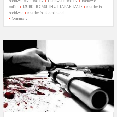
haridwar big breaking
Haridwar breaking
haridwar
police
MURDER CASE IN UTTARAKHAND
murder in
haridwar
murder in uttarakhand
on
Comment
हरिद्वार
से
बड़ी
खबर
:
बोरे
में
मिला
महिला
का
शव,
पुलिस
ने
जताई
हत्या
की
आशंका