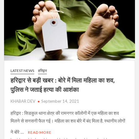
का
शव
मिलने
से
सनसनी,
2
दिन
से
था
लापता,
LATEST NEWS
हरिद्वार
परिजनों
का
हरिद्वार से बड़ी खबर : बोरे में मिला महिला का शव,
हंगामा
पुलिस ने जताई हत्या की आशंका
KHABAR DEV
September 14, 2021
हरिद्वार : सिडकुल थाना क्षेत्र की रामनगर कॉलोनी में एक महिला का शव
मिलने से सनसनी फैल गई। महिला का शव बोरे में बंद मिला है. स्थानीय लोगों
ने बोरे …
READ MORE