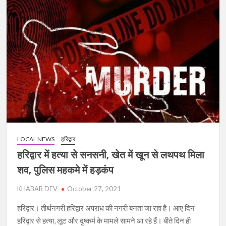
चाचा
ने
क्यों
दी
पौड़ी
जेल
में
बंद
कुख्यात
को
बेटी
की
LOCAL NEWS
हरिद्वार
हत्या
के
हरिद्वार में हत्या से सनसनी, खेत में खून से लथपथ मिला
लिए
शव, पुलिस महकमे में हड़कंप
10
लाख
KHABAR DEV
October 27, 2021
की
हरिद्वार। तीर्थनगरी हरिद्वार अपराध की नगरी बनता जा रहा है। आए दिन
सुपारी?
हरिद्वार से हत्या, लूट और दुष्कर्म के मामले सामने आ रहे हैं। बीते दिन ही