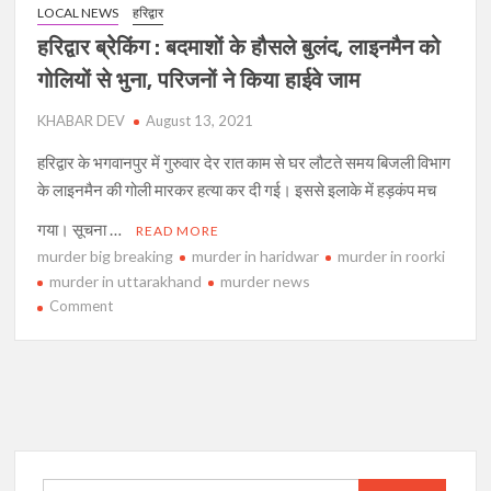
LOCAL NEWS
हरिद्वार
हरिद्वार ब्रेेकिंग : बदमाशों के हौसले बुलंद, लाइनमैन को
गोलियों से भुना, परिजनों ने किया हाईवे जाम
KHABAR DEV
August 13, 2021
हरिद्वार के भगवानपुर में गुरुवार देर रात काम से घर लौटते समय बिजली विभाग
के लाइनमैन की गोली मारकर हत्या कर दी गई। इससे इलाके में हड़कंप मच
गया। सूचना …
READ MORE
murder big breaking
murder in haridwar
murder in roorki
murder in uttarakhand
murder news
on
Comment
हरिद्वार
ब्रेेकिंग
:
बदमाशों
के
हौसले
बुलंद,