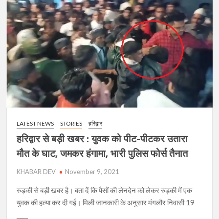
सनसनी,
खेल
में
मिला
कनिष्ठ
सहायक
का
शव,
विधानसभा
चुनाव
में
LATEST NEWS
STORIES
हरिद्वार
लगी
हरिद्वार से बड़ी खबर : युवक को पीट-पीटकर उतारा
थी
ड्यूटी
मौत के घाट, जमकर हंगामा, भारी पुलिस फोर्स तैनात
KHABAR DEV
November 9, 2021
रुड़की से बड़ी खबर है। बता दें कि पैसों की लेनदेन को लेकर रुड़की में एक
युवक की हत्या कर दी गई। मिली जानकारी के अनुसार मंगलौर निवासी 19