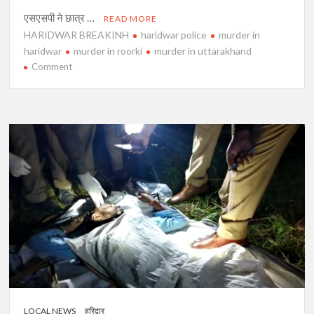
एसएसपी ने छात्र …
READ MORE
HARIDWAR BREAKINH
haridwar police
murder in
haridwar
murder in roorki
murder in uttarakhand
on
Comment
हरिद्वार
में
हत्या
से
सनसनी,
खेत
में
खून
से
लथपथ
मिला
शव,
पुलिस
महकमे
में
LOCAL NEWS
हरिद्वार
हड़कंप