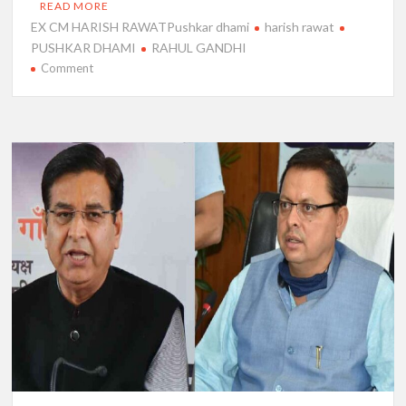
READ MORE
EX CM HARISH RAWATPushkar dhami
harish rawat
PUSHKAR DHAMI
RAHUL GANDHI
on
Comment
उत्तराखंड
:
ट्विटर
पर
ट्रैंड
कर
रहा
‘राहुल
भैजी
आला’,
जानिए
क्या
है
इस
पोस्टर
का