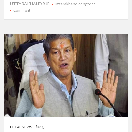
UTTARAKHAND BJP
uttarakhand congress
on
Comment
देखिए
वीडियो
:
मतदान
से
पहले
सीएम
पुष्कर
सिंह
धामी
का
बड़ा
ऐलान
और
बयान
LOCAL NEWS
देहरादून