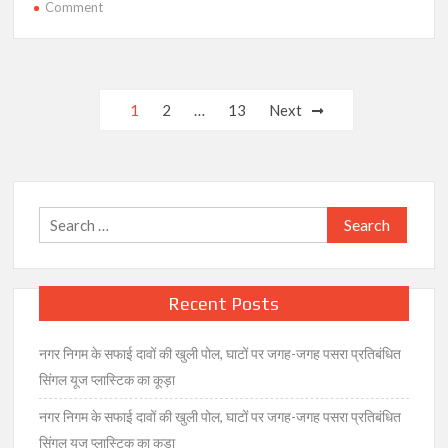
on
Comment
भाजपा
का
दावा-
पीएम
Posts
1
2
…
13
Next
की
navigation
रैली
में
आए
1
Search
लाख
for:
से
ज्यादा
लोग,
Recent Posts
हरदा
बोले-
नगर निगम के सफाई दावों की खुली पोल, घाटों पर जगह-जगह पसरा प्रतिबंधित
20
सिंगल यूज प्लास्टिक का कूड़ा
हजार
लोग
नगर निगम के सफाई दावों की खुली पोल, घाटों पर जगह-जगह पसरा प्रतिबंधित
ही
सिंगल यूज प्लास्टिक का कूड़ा
आए