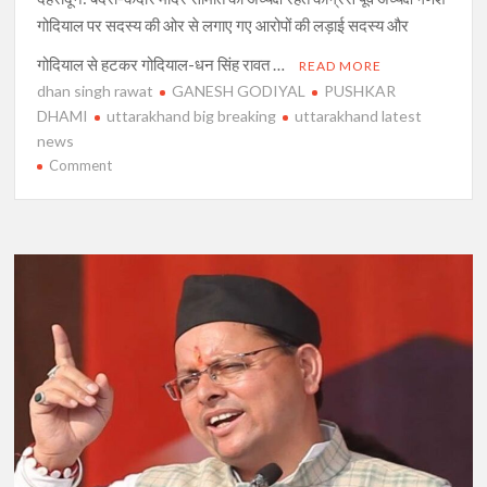
गोदियाल पर सदस्‍य की ओर से लगाए गए आरोपों की लड़ाई सदस्य और
गोदियाल से हटकर गोदियाल-धन सिंह रावत …
READ MORE
dhan singh rawat
GANESH GODIYAL
PUSHKAR
DHAMI
uttarakhand big breaking
uttarakhand latest
news
on
Comment
गोदियाल
और
धन
सिंह
रावत
के
बीच
मैदान-
ए-
जंग,
CM
दफ्तर
के