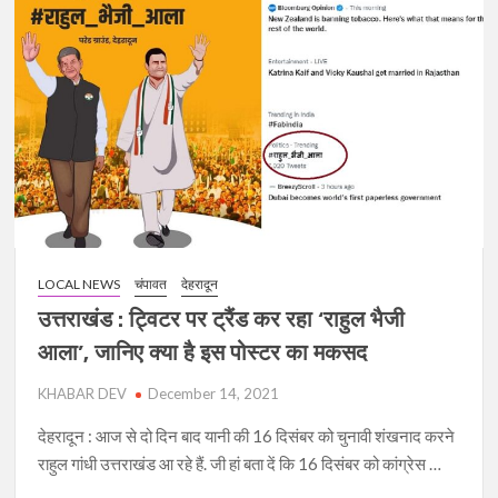
रावत
का
रुठने-
मनाने
का
खेल,
इस्तीफे
की
धमकी
से
हिला
LOCAL NEWS
चंपावत
देहरादून
हाईकमान
उत्तराखंड : ट्विटर पर ट्रैंड कर रहा ‘राहुल भैजी
आला’, जानिए क्या है इस पोस्टर का मकसद
KHABAR DEV
December 14, 2021
देहरादून : आज से दो दिन बाद यानी की 16 दिसंबर को चुनावी शंखनाद करने
राहुल गांधी उत्तराखंड आ रहे हैं. जी हां बता दें कि 16 दिसंबर को कांग्रेस …