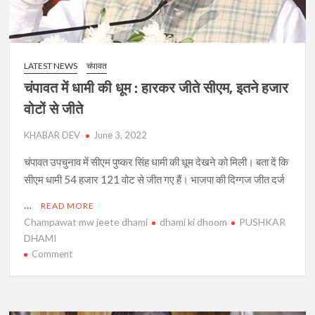
बाहर
धरने
की
चेतावनी,
LATEST NEWS
चंपावत
क्या
फैसला
चंपावत में धामी की धूम : हारकर जीते सीएम, इतने हजार
लेंगे
वोटों से जीते
धामी?
KHABAR DEV
June 3, 2022
चंपावत उपचुनाव में सीएम पुष्कर सिंह धामी की धूम देखने को मिली। बता दें कि
सीएम धामी 54 हजार 121 वोट से जीत गए हैं। भाजपा की दिग्गज जीत दर्ज
…
READ MORE
Champawat mw jeete dhami
dhami ki dhoom
PUSHKAR
DHAMI
on
Comment
चंपावत
में
धामी