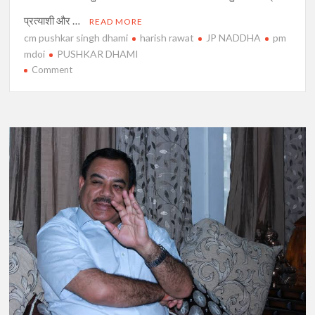
प्रत्याशी और …
READ MORE
cm pushkar singh dhami
harish rawat
JP NADDHA
pm
mdoi
PUSHKAR DHAMI
on
Comment
हरदा
को
मिला
पुलिस
परिवार
का
साथ,
सीएम
धामी
पर
धोखा
देने
और
वादाखिलाफी
का