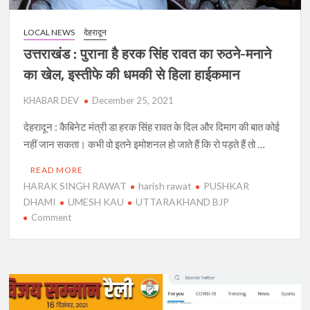
आरोप,
पूर्व
CM
LOCAL NEWS
देहरादून
ने
उत्तराखंड : पुराना है हरक सिंह रावत का रुठने-मनाने
दिया
का खेल, इस्तीफे की धमकी से हिला हाईकमान
ये
आश्वासन
KHABAR DEV
December 25, 2021
देहरादून : कैबिनेट मंत्री डा हरक सिंह रावत के दिल और दिमाग की बात कोई
नहीं जान सकता। कभी वो इतने इमोशनल हो जाते हैं कि रो पड़ते हैं तो …
READ MORE
HARAK SINGH RAWAT
harish rawat
PUSHKAR
DHAMI
UMESH KAU
UTTARAKHAND BJP
on
Comment
उत्तराखंड
:
पुराना
है
हरक
सिंह