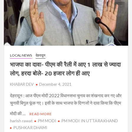
से
इस्तीफे
की
मांग,
कहा-
एक
मिनट
भी
सत्ता
LOCAL NEWS
देहरादून
में
भाजपा का दावा- पीएम की रैली में आए 1 लाख से ज्यादा
रहने
लोग, हरदा बोले- 20 हजार लोग ही आए
का
हक
KHABAR DEV
December 4, 2021
नहीं
देहरादून : आज पीएम मोदी 2022 विधानसभा चुनाव का शंखनाद कर गए और
चुनावी बिगुल फूंक गए। इसी के साथ भाजपा के दिग्गजों ने दावा किया कि पीएम
मोदी की …
READ MORE
harish rawat
PM MODI
PM MODI IN UTTARAKHAND
PUSHKAR DHAMI