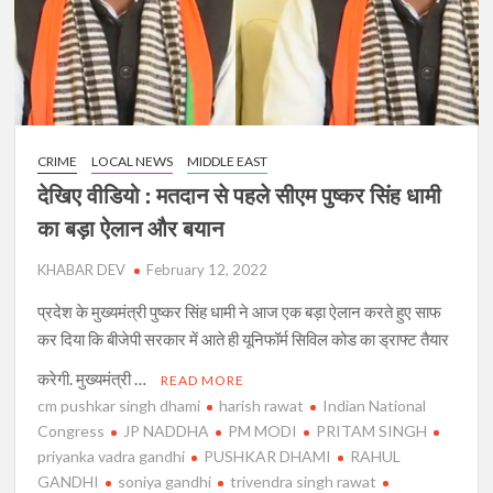
ये
3
बड़ी
घोषणाएं,
इनको
मिलेगी
CRIME
LOCAL NEWS
MIDDLE EAST
1800
रुपये
देखिए वीडियो : मतदान से पहले सीएम पुष्कर सिंह धामी
पेशन
का बड़ा ऐलान और बयान
KHABAR DEV
February 12, 2022
प्रदेश के मुख्यमंत्री पुष्कर सिंह धामी ने आज एक बड़ा ऐलान करते हुए साफ
कर दिया कि बीजेपी सरकार में आते ही यूनिफॉर्म सिविल कोड का ड्राफ्ट तैयार
करेगी. मुख्यमंत्री …
READ MORE
cm pushkar singh dhami
harish rawat
Indian National
Congress
JP NADDHA
PM MODI
PRITAM SINGH
priyanka vadra gandhi
PUSHKAR DHAMI
RAHUL
GANDHI
soniya gandhi
trivendra singh rawat