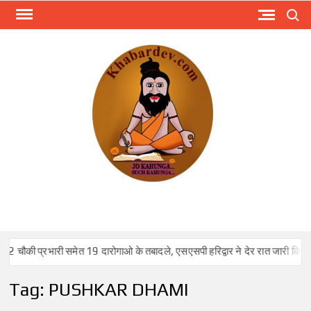
Skip
Search
to
content
KHA
Just
anoth
WordPr
site
त 19 दारोगाओ के तबादले, एसएसपी हरिद्वार ने देर रात जारी किए आदेश।
ज
Tag:
PUSHKAR DHAMI