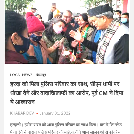
के
चक्रव्यू
में
अभिमन्यु
नहीं
अर्जुन
है,
और
यहां
लालकुआं
में
LOCAL NEWS
देहरादून
अर्जुन
के
हरदा को मिला पुलिस परिवार का साथ, सीएम धामी पर
साथ
धोखा देने और वादाखिलाफी का आरोप, पूर्व CM ने दिया
कृष्ण
ये आश्वासन
भी
है….
KHABAR DEV
January 31, 2022
हल्द्वानी। हरीश रावत को आज पुलिस परिवार का साथ मिला। बता दें कि ग्रेड
पे ना देने से नाराज पुलिस परिवार की महिलाओं ने आज लालकुआं से कांग्रेस