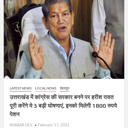
की
धूम
:
हारकर
जीते
सीएम,
इतने
हजार
वोटों
से
जीते
LATEST NEWS
LOCAL NEWS
देहरादून
उत्तराखंड में कांग्रेस की सरकार बनने पर हरीश रावत
पूरी करेंगे ये 3 बड़ी घोषणाएं, इनको मिलेगी 1800 रुपये
पेशन
KHABAR DEV
February 17, 2022