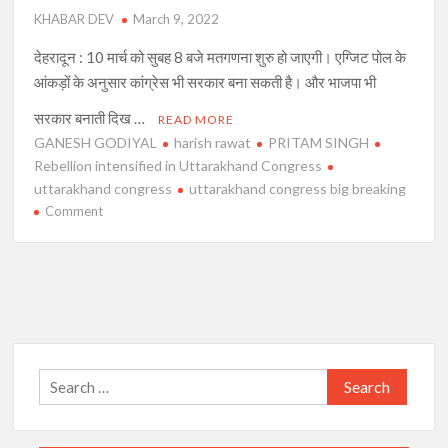
KHABAR DEV
March 9, 2022
देहरादून : 10 मार्च को सुबह 8 बजे मतगणना शुरु हो जाएगी। एग्जिट पोल के
आंकड़ों के अनुसार कांग्रेस भी सरकार बना सकती है। और भाजपा भी
सरकार बनाती दिख …
READ MORE
GANESH GODIYAL
harish rawat
PRITAM SINGH
Rebellion intensified in Uttarakhand Congress
uttarakhand congress
uttarakhand congress big breaking
on
Comment
मतगणना
से
पहले
उत्तराखंड
में
हलचल
:
Search
कांग्रेस
for:
को
विधायकों