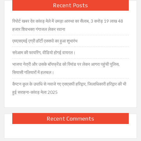
की
Recent Posts
खरीद-
फरोख्त
रिपोर्ट खबर देव कांवड़ मेले में उमड़ा आस्था का सैलाब, 3 करोड़ 19 लाख 48
का
डर,
हजार शिवभक्त गंगाजल लेकर रवाना
इन
एमएसएमई एग्री हॉर्टी एक्सपो का हुआ शुभारंभ
राज्यों
में
सरेआम की फायरिंग, वीडियो होगई वायरल।
भेजने
की
भाजपा नेत्री और उसके बॉयफ्रेंड को रिमांड पर लेकर आगरा पहुंची पुलिस,
तैयारी
सियासी गलियारों में हलचल।
कैप्टन कूल के उपाधि से नवाजे गए एसएसपी हरिद्वार, जिलाधिकारी हरिद्वार की भी
हुई सराहना-कांवड़ मेला 2025
Recent Comments